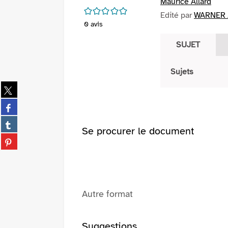
Maurice Allard
/5
Edité par
WARNER /
0
avis
SUJET
Sujets
Partager
sur
Partager
twitter
sur
(Nouvelle
Partager
facebook
Se procurer le document
fenêtre)
sur
(Nouvelle
Partager
tumblr
fenêtre)
sur
(Nouvelle
pinterest
fenêtre)
(Nouvelle
fenêtre)
Autre format
Suggestions