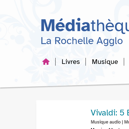
Aller
Aller
Aller
au
au
à
menu
contenu
la
Média
thèq
recherche
La Rochelle Agglo
Livres
Musique
Vivaldi: 
Musique audio
| M