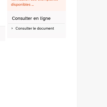
fenêtre)
mail
disponibles ...
Consulter en ligne
Consulter le document