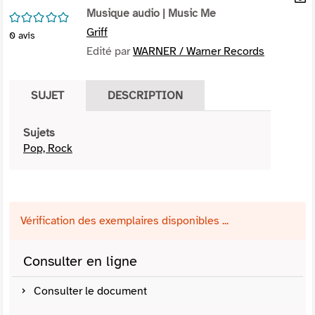
per
Musique audio
| Music Me
En
/5
(Nou
par
Griff
0
avis
fenê
mai
Edité par
WARNER / Warner Records
SUJET
DESCRIPTION
Sujets
Pop, Rock
Vérification des exemplaires disponibles ...
Consulter en ligne
Consulter le document