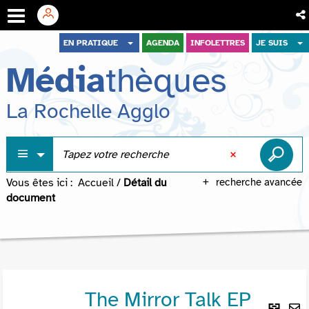
Aller
Aller
Aller
EN PRATIQUE
AGENDA
INFOLETTRES
JE SUIS
au
au
à
Média
thèques
menu
contenu
la
recherche
La Rochelle Agglo
Vous êtes ici :
Accueil
/
Détail du
recherche avancée
document
The Mirror Talk EP
Lie