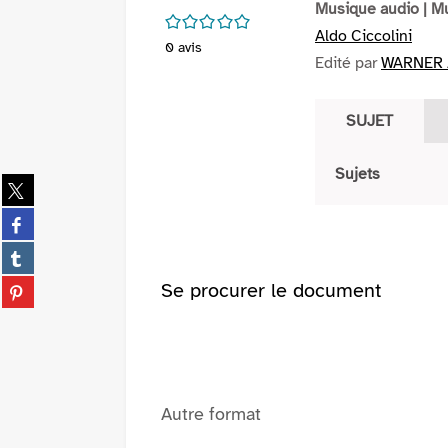
Musique audio
| M
/5
Aldo Ciccolini
0
avis
Edité par
WARNER /
SUJET
Sujets
Partager
sur
Partager
twitter
sur
(Nouvelle
Partager
facebook
fenêtre)
sur
(Nouvelle
Partager
Se procurer le document
tumblr
fenêtre)
sur
(Nouvelle
pinterest
fenêtre)
(Nouvelle
fenêtre)
Autre format