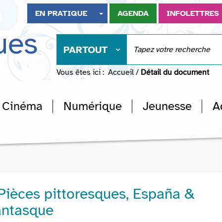
EN PRATIQUE
AGENDA
INFOLETTRES
ues
PARTOUT
Vous êtes ici :
Accueil
/
Détail du document
Cinéma
Numérique
Jeunesse
A
 Pièces pittoresques, España &
antasque