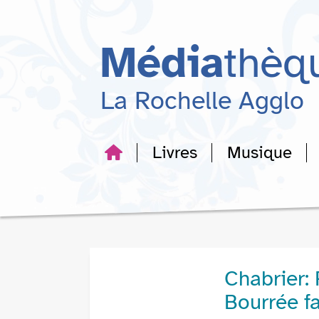
Aller
Aller
Aller
au
au
à
menu
contenu
la
Média
thèq
recherche
La Rochelle Agglo
Livres
Musique
Chabrier:
Bourrée f