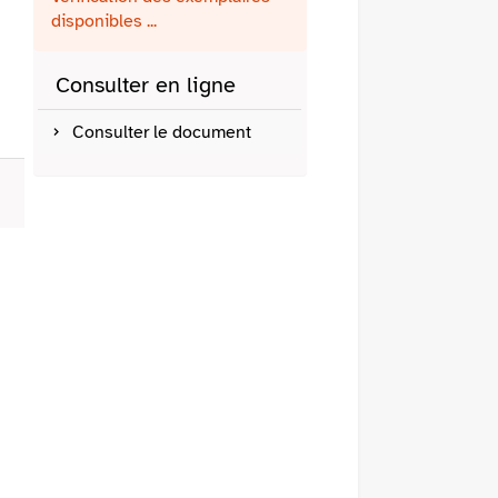
fenêtre)
mail
disponibles ...
Consulter en ligne
Consulter le document