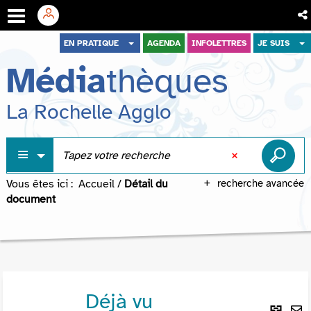
Aller
Aller
Aller
EN PRATIQUE
AGENDA
INFOLETTRES
JE SUIS
au
au
à
Média
thèques
menu
contenu
la
recherche
La Rochelle Agglo
Vous êtes ici :
Accueil
/
Détail du
recherche avancée
document
Déjà vu
Lie