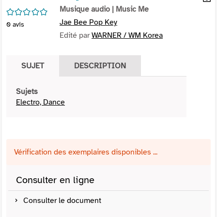
per
Musique audio
| Music Me
En
/5
(Nou
par
Jae Bee Pop Key
0
avis
fenê
mai
Edité par
WARNER / WM Korea
SUJET
DESCRIPTION
Sujets
Electro, Dance
Vérification des exemplaires disponibles ...
Consulter en ligne
Consulter le document