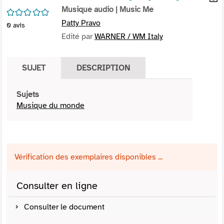
per
Musique audio
| Music Me
En
/5
(Nou
par
Patty Pravo
0
avis
fenê
mai
Edité par
WARNER / WM Italy
SUJET
DESCRIPTION
Sujets
Musique du monde
Vérification des exemplaires disponibles ...
Consulter en ligne
Consulter le document