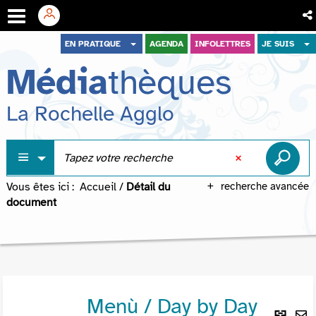
Aller
Aller
Aller
EN PRATIQUE
AGENDA
INFOLETTRES
JE SUIS
au
au
à
Média
thèques
menu
contenu
la
recherche
La Rochelle Agglo
Vous êtes ici :
Accueil
/
Détail du
recherche avancée
document
Menù / Day by Day
Lie