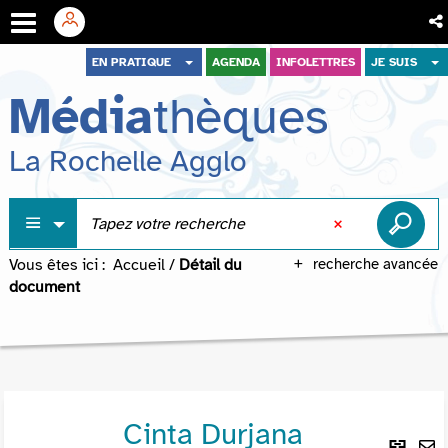
Aller
Aller
Aller
EN PRATIQUE
AGENDA
INFOLETTRES
JE SUIS
au
au
à
Média
thèques
menu
contenu
la
recherche
La Rochelle Agglo
Vous êtes ici :
Accueil
/
Détail du
recherche avancée
document
Cinta Durjana
Lie