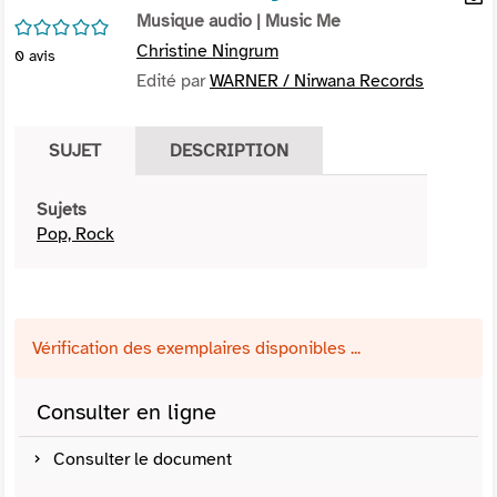
per
Musique audio
| Music Me
En
/5
(Nou
par
Christine Ningrum
0
avis
fenê
mai
Edité par
WARNER / Nirwana Records
SUJET
DESCRIPTION
Sujets
Pop, Rock
Vérification des exemplaires disponibles ...
Consulter en ligne
Consulter le document