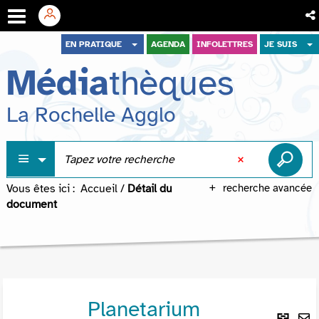
Aller
Aller
Aller
EN PRATIQUE
AGENDA
INFOLETTRES
JE SUIS
au
au
à
Média
thèques
menu
contenu
la
recherche
La Rochelle Agglo
Vous êtes ici :
Accueil
/
Détail du
recherche avancée
document
Planetarium
Lie