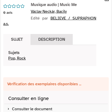
per
Musique audio
| Music Me
En
/5
(Nou
par
Václav Neckár, Bacily
0
avis
fenê
mai
Edité par
BELIEVE / SUPRAPHON
a.s.
SUJET
DESCRIPTION
Sujets
Pop, Rock
Vérification des exemplaires disponibles ...
Consulter en ligne
Consulter le document