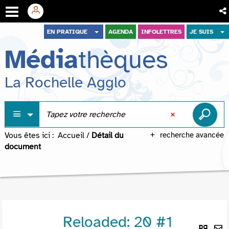
Aller
Aller
Aller
EN PRATIQUE
AGENDA
INFOLETTRES
JE SUIS
au
au
à
Média
thèques
menu
contenu
la
recherche
La Rochelle Agglo
Vous êtes ici :
Accueil
/
Détail du
recherche avancée
document
Reloaded: 20 #1
Lie