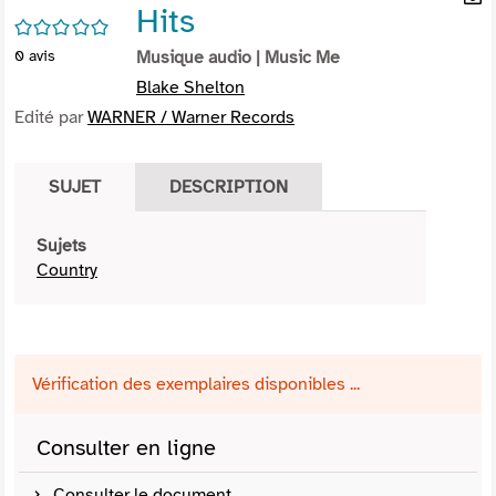
Hits
per
En
/5
(Nou
par
0
avis
Musique audio
| Music Me
fenê
mai
Blake Shelton
Edité par
WARNER / Warner Records
SUJET
DESCRIPTION
Sujets
Country
Vérification des exemplaires disponibles ...
Consulter en ligne
Consulter le document