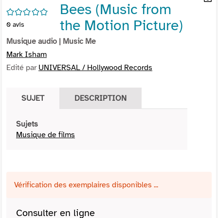
Bees (Music from
per
En
/5
(Nou
par
the Motion Picture)
0
avis
fenê
mai
Musique audio
| Music Me
Mark Isham
Edité par
UNIVERSAL / Hollywood Records
SUJET
DESCRIPTION
Sujets
Musique de films
Vérification des exemplaires disponibles ...
Consulter en ligne