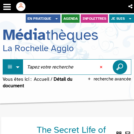
Aller
Aller
Aller
EN PRATIQUE
AGENDA
INFOLETTRES
JE SUIS
au
au
à
Média
thèques
menu
contenu
la
recherche
La Rochelle Agglo
Vous êtes ici :
Accueil
/
Détail du
recherche avancée
document
The Secret Life of
Lie