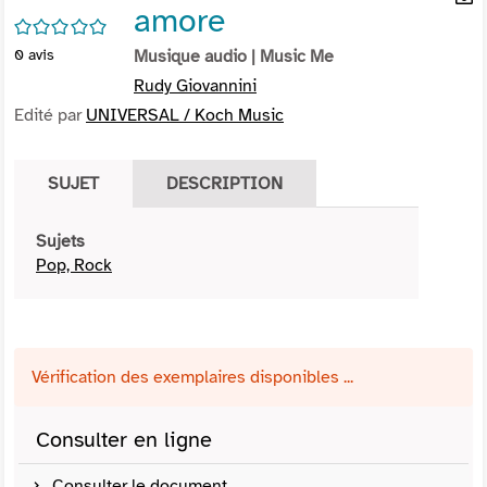
amore
per
En
/5
(Nou
par
0
avis
Musique audio
| Music Me
fenê
mai
Rudy Giovannini
Edité par
UNIVERSAL / Koch Music
SUJET
DESCRIPTION
Sujets
Pop, Rock
Vérification des exemplaires disponibles ...
Consulter en ligne
Consulter le document