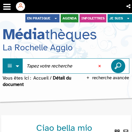
Aller
Aller
Aller
EN PRATIQUE
AGENDA
INFOLETTRES
JE SUIS
au
au
à
Média
thèques
menu
contenu
la
recherche
La Rochelle Agglo
Vous êtes ici :
Accueil
/
Détail du
recherche avancée
document
Ciao bella mio
Lie