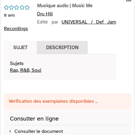
per
Musique audio
| Music Me
En
/5
(Nou
par
Dru Hill
0
avis
fenê
mai
Edité par
UNIVERSAL / Def Jam
Recordings
SUJET
DESCRIPTION
Sujets
Rap, R&B, Soul
Vérification des exemplaires disponibles ...
Consulter en ligne
Consulter le document