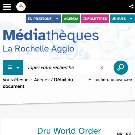
Aller
Aller
Aller
EN PRATIQUE
AGENDA
INFOLETTRES
JE SUIS
au
au
à
Média
thèques
menu
contenu
la
recherche
La Rochelle Agglo
Vous êtes ici :
Accueil
/
Détail du
recherche avancée
document
Dru World Order
Lie