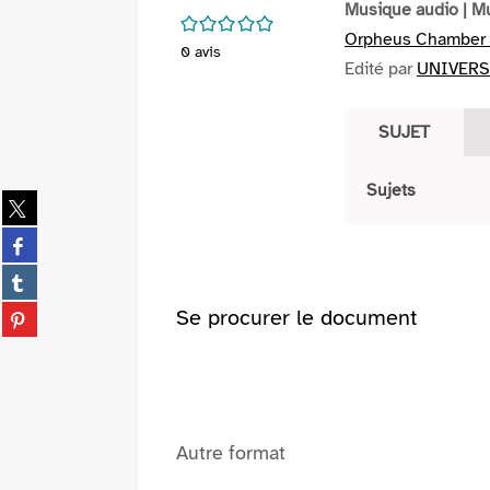
Musique audio
| M
/5
Orpheus Chamber 
0
avis
Edité par
UNIVERS
SUJET
Sujets
Partager
sur
Partager
twitter
sur
(Nouvelle
Partager
facebook
fenêtre)
sur
(Nouvelle
Partager
Se procurer le document
tumblr
fenêtre)
sur
(Nouvelle
pinterest
fenêtre)
(Nouvelle
fenêtre)
Autre format