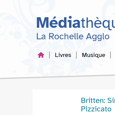
Aller
Aller
Aller
au
au
à
menu
contenu
la
Média
thèq
recherche
La Rochelle Agglo
Livres
Musique
Britten: S
Pizzicato