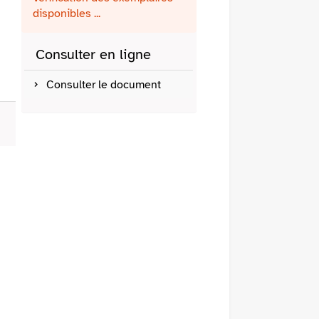
fenêtre)
mail
disponibles ...
Consulter en ligne
Consulter le document