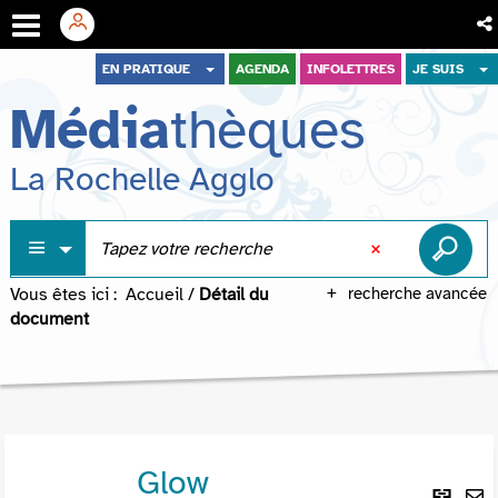
Aller
Aller
Aller
EN PRATIQUE
AGENDA
INFOLETTRES
JE SUIS
au
au
à
Média
thèques
menu
contenu
la
recherche
La Rochelle Agglo
Vous êtes ici :
Accueil
/
Détail du
recherche avancée
document
Glow
Lie