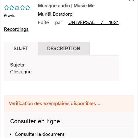
per
Musique audio
| Music Me
En
/5
(Nou
par
Muriël Bostdorp
0
avis
fenê
mai
Edité par
UNIVERSAL / 1631
Recordings
SUJET
DESCRIPTION
Sujets
Classique
Vérification des exemplaires disponibles ...
Consulter en ligne
Consulter le document