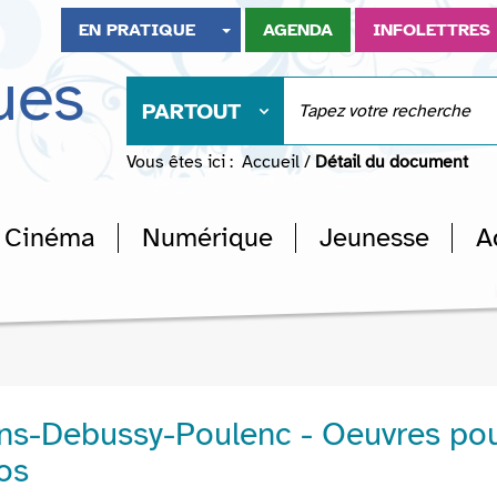
EN PRATIQUE
AGENDA
INFOLETTRES
ues
PARTOUT
Vous êtes ici :
Accueil
/
Détail du document
Cinéma
Numérique
Jeunesse
A
ns-Debussy-Poulenc - Oeuvres po
os