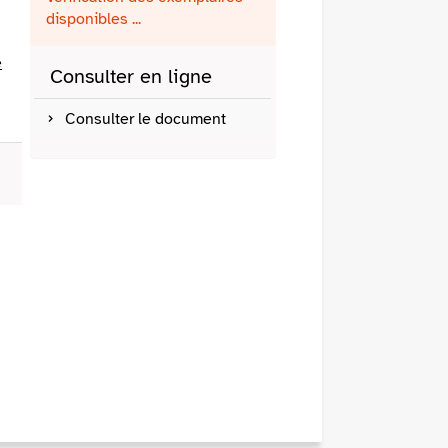
fenêtre)
mail
disponibles ...
e
Consulter en ligne
Consulter le document