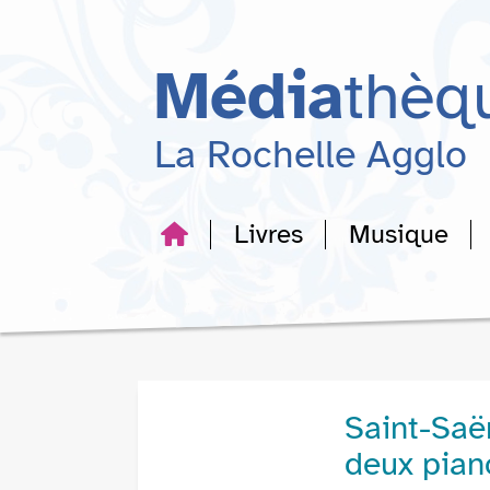
Aller
Aller
Aller
au
au
à
menu
contenu
la
Média
thèq
recherche
La Rochelle Agglo
Livres
Musique
Saint-Saë
deux pian