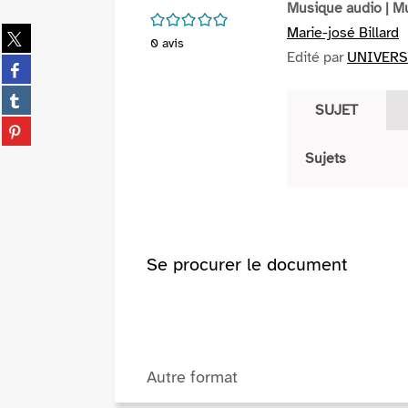
Musique audio
| M
/5
Partager
Marie-josé Billard
0
avis
sur
Edité par
UNIVERSA
Partager
twitter
sur
(Nouvelle
Partager
facebook
SUJET
fenêtre)
sur
(Nouvelle
Partager
tumblr
fenêtre)
sur
(Nouvelle
Sujets
pinterest
fenêtre)
(Nouvelle
fenêtre)
Se procurer le document
Autre format