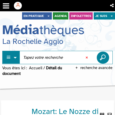
Aller
Aller
Aller
EN PRATIQUE
AGENDA
INFOLETTRES
JE SUIS
au
au
à
Média
thèques
menu
contenu
la
recherche
La Rochelle Agglo
Vous êtes ici :
Accueil
/
Détail du
recherche avancée
document
Mozart: Le Nozze di
Lie