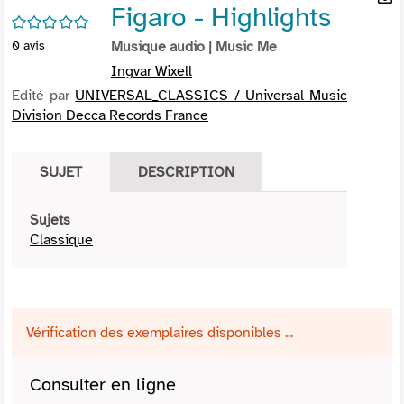
Figaro - Highlights
per
En
/5
(Nou
par
0
avis
Musique audio
| Music Me
fenê
mai
Ingvar Wixell
Edité par
UNIVERSAL_CLASSICS / Universal Music
Division Decca Records France
SUJET
DESCRIPTION
Sujets
Classique
Vérification des exemplaires disponibles ...
Consulter en ligne