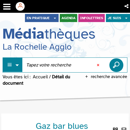
Aller
Aller
Aller
EN PRATIQUE
AGENDA
INFOLETTRES
JE SUIS
au
au
à
Média
thèques
menu
contenu
la
recherche
La Rochelle Agglo
Vous êtes ici :
Accueil
/
Détail du
recherche avancée
document
Gaz bar blues
Lie