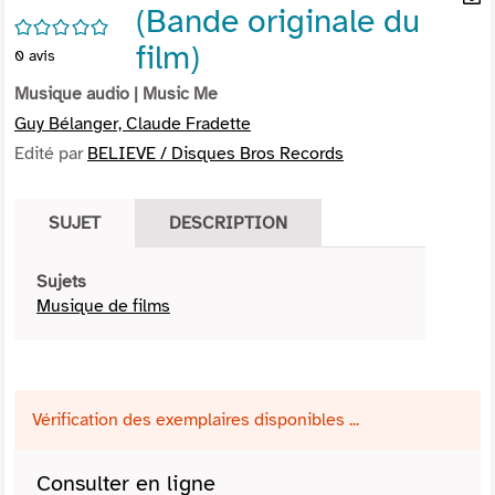
(Bande originale du
per
En
/5
(Nou
par
film)
0
avis
fenê
mai
Musique audio
| Music Me
Guy Bélanger, Claude Fradette
Edité par
BELIEVE / Disques Bros Records
SUJET
DESCRIPTION
Sujets
Musique de films
Vérification des exemplaires disponibles ...
Consulter en ligne