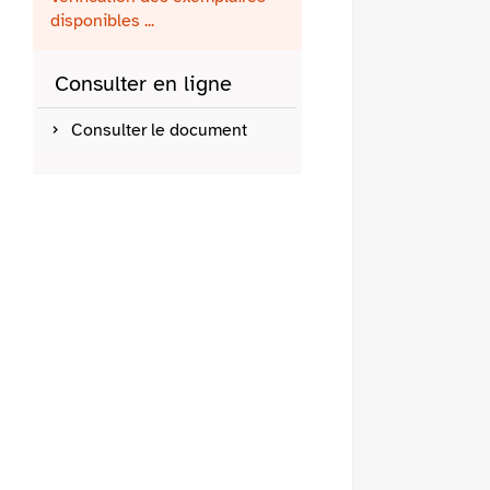
fenêtre)
mail
disponibles ...
Consulter en ligne
Consulter le document