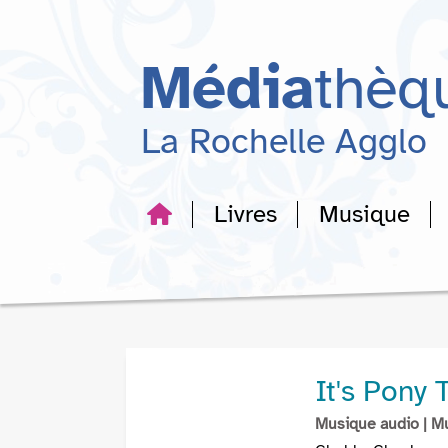
Aller
Aller
Aller
au
au
à
menu
contenu
la
Média
thèq
recherche
La Rochelle Agglo
Livres
Musique
It's Pony 
Musique audio
| M