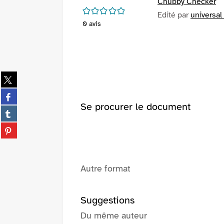
Chubby Checker
/5
Edité par
universal
0
avis
Partager
sur
Partager
twitter
sur
Se procurer le document
(Nouvelle
Partager
facebook
fenêtre)
sur
(Nouvelle
Partager
tumblr
fenêtre)
sur
(Nouvelle
pinterest
fenêtre)
(Nouvelle
Autre format
fenêtre)
Suggestions
Du même auteur