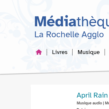
Aller
Aller
Aller
au
au
à
menu
contenu
la
Média
thèq
recherche
La Rochelle Agglo
Livres
Musique
April Rain
Musique audio
| M