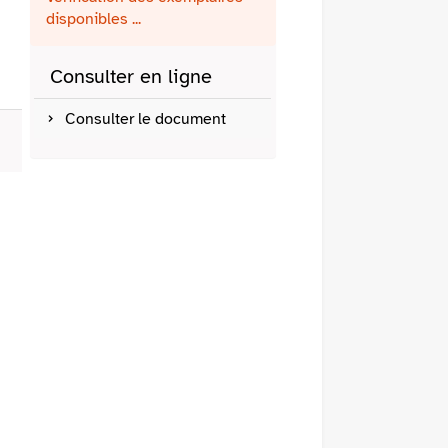
fenêtre)
mail
disponibles ...
Consulter en ligne
Consulter le document