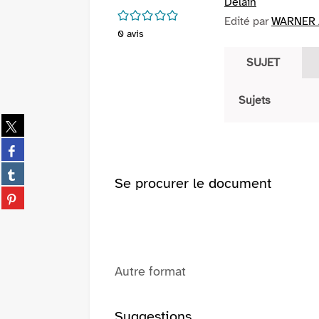
Delain
/5
Edité par
WARNER /
0
avis
SUJET
Sujets
Partager
sur
Partager
twitter
sur
(Nouvelle
Partager
facebook
Se procurer le document
fenêtre)
sur
(Nouvelle
Partager
tumblr
fenêtre)
sur
(Nouvelle
pinterest
fenêtre)
(Nouvelle
fenêtre)
Autre format
Suggestions