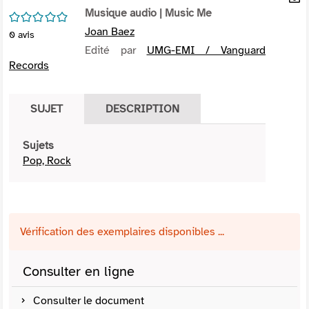
per
Musique audio
| Music Me
En
/5
(Nou
par
Joan Baez
0
avis
fenê
mai
Edité par
UMG-EMI / Vanguard
Records
SUJET
DESCRIPTION
Sujets
Pop, Rock
Vérification des exemplaires disponibles ...
Consulter en ligne
Consulter le document