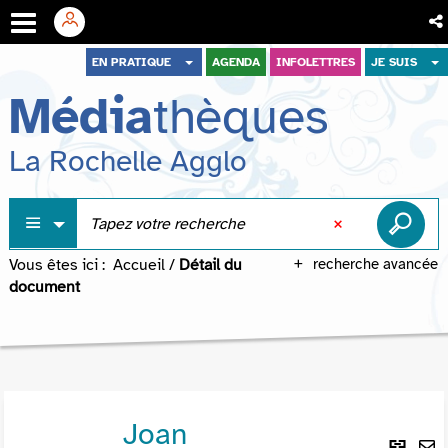
Aller
Aller
Aller
EN PRATIQUE
AGENDA
INFOLETTRES
JE SUIS
au
au
à
Média
thèques
menu
contenu
la
recherche
La Rochelle Agglo
Vous êtes ici :
Accueil
/
Détail du
recherche avancée
document
Joan
Lie