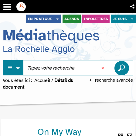
Aller
Aller
Aller
EN PRATIQUE
AGENDA
INFOLETTRES
JE SUIS
au
au
à
Média
thèques
menu
contenu
la
recherche
La Rochelle Agglo
Vous êtes ici :
Accueil
/
Détail du
recherche avancée
document
On My Way
Lie