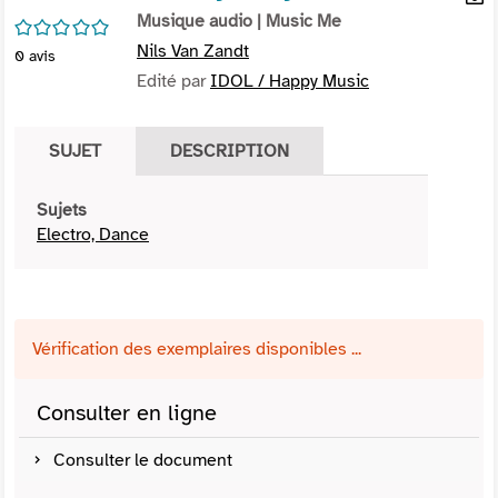
per
Musique audio
| Music Me
En
/5
(Nou
par
Nils Van Zandt
0
avis
fenê
mai
Edité par
IDOL / Happy Music
SUJET
DESCRIPTION
Sujets
Electro, Dance
Vérification des exemplaires disponibles ...
Consulter en ligne
Consulter le document