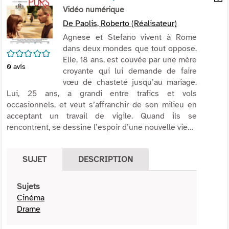
per
Vidéo numérique
En
(Nou
par
De Paolis, Roberto (Réalisateur)
fenê
mai
Agnese et Stefano vivent à Rome
dans deux mondes que tout oppose.
/5
Elle, 18 ans, est couvée par une mère
0
avis
croyante qui lui demande de faire
vœu de chasteté jusqu’au mariage.
Lui, 25 ans, a grandi entre trafics et vols
occasionnels, et veut s’affranchir de son milieu en
acceptant un travail de vigile. Quand ils se
rencontrent, se dessine l’espoir d’une nouvelle vie…
SUJET
DESCRIPTION
Sujets
Cinéma
Drame