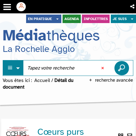
Aller
Aller
Aller
EN PRATIQUE
AGENDA
INFOLETTRES
JE SUIS
au
au
à
Média
thèques
menu
contenu
la
recherche
La Rochelle Agglo
Vous êtes ici :
Accueil
/
Détail du
recherche avancée
document
Cœurs purs
Lie