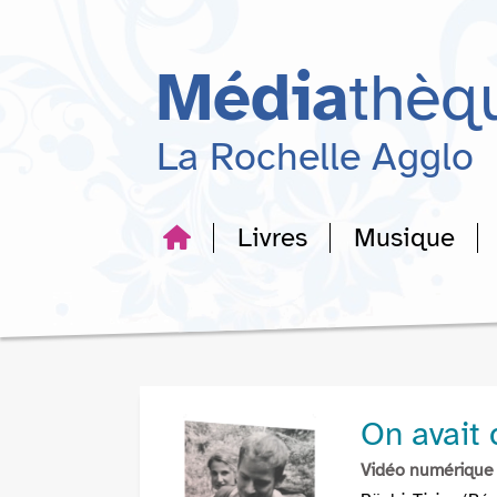
Aller
Aller
Aller
au
au
à
menu
contenu
la
Média
thèq
recherche
La Rochelle Agglo
Livres
Musique
On avait 
Vidéo numérique