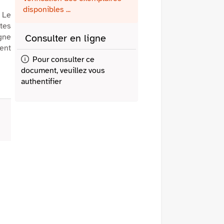
fenêtre)
mail
disponibles ...
 Le
tes
agne
Consulter en ligne
ient
Pour consulter ce
document, veuillez vous
authentifier