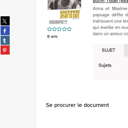
Büchi, Tizian (Réa
Anna et Maxime 
paysage défile d
Partager
trahissent une te
sur
qui éveille en eu
/5
Partager
twitter
dans un amour co
sur
0
avis
(Nouvelle
Partager
facebook
fenêtre)
sur
(Nouvelle
Partager
SUJET
tumblr
fenêtre)
sur
(Nouvelle
pinterest
fenêtre)
Sujets
(Nouvelle
fenêtre)
Se procurer le document