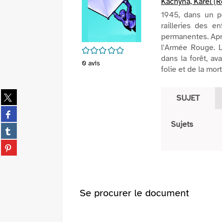
Kachyna, Karel (R
1945, dans un pet
railleries des e
permanentes. Aprè
l'Armée Rouge. L
/5
dans la forêt, av
0
avis
folie et de la mort
Partager
SUJET
sur
Partager
twitter
sur
Sujets
(Nouvelle
Partager
facebook
fenêtre)
sur
(Nouvelle
Partager
tumblr
fenêtre)
sur
(Nouvelle
pinterest
fenêtre)
(Nouvelle
fenêtre)
Se procurer le document