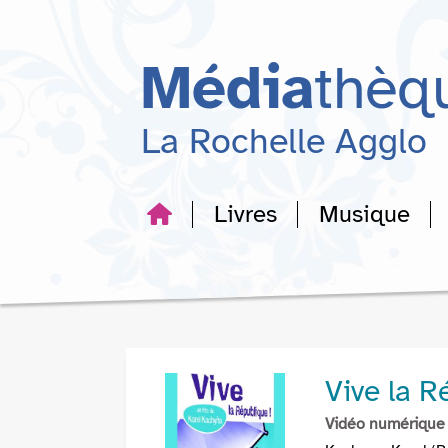
Aller
Aller
Aller
au
au
à
menu
contenu
la
Média
thèq
recherche
La Rochelle Agglo
Livres
Musique
Vive la R
Vidéo numérique