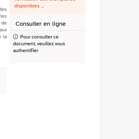
fenêtre)
mail
disponibles ...
 des
ries
s de
Consulter en ligne
aux
e la
Pour consulter ce
document, veuillez vous
authentifier