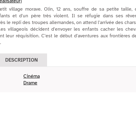
éalisateur)
it village morave. Olin, 12 ans, souffre de sa petite taille,
nfants et d'un père très violent. Il se réfugie dans ses rêve
s le repli des troupes allemandes, on attend l'arrivée des char
es villageois décident d'envoyer les enfants cacher les chev
ant leur réquisition. C'est le début d'aventures aux frontières d
.
DESCRIPTION
Cinéma
Drame