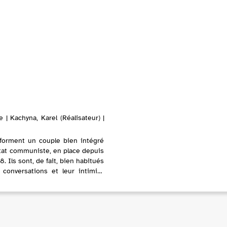
| Kachyna, Karel (Réalisateur) |
forment un couple bien intégré
État communiste, en place depuis
. Ils sont, de fait, bien habitués
conversations et leur intimité
s par des micros pla...