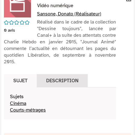
per
Vidéo numérique
En
(Nou
par
Sansone, Donato (Réalisateur)
fenê
mai
/5
Réalisé dans le cadre de la collection
"Dessine toujours", lancée par
0
avis
Canal+ à la suite des attentats contre
Charlie Hebdo en janvier 2015, "Journal Animé"
commente l’actualité en détournant les pages du
quotidien Libération, de septembre à novembre
2015.
SUJET
DESCRIPTION
Sujets
Cinéma
Courts-métrages