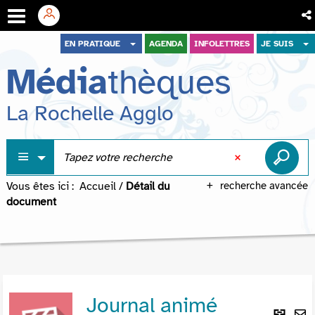
Aller
Aller
Aller
EN PRATIQUE
AGENDA
INFOLETTRES
JE SUIS
au
au
à
Média
thèques
menu
contenu
la
recherche
La Rochelle Agglo
Vous êtes ici :
Accueil
/
Détail du
recherche avancée
document
Journal animé
Lie