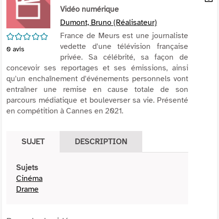
per
Vidéo numérique
En
(Nou
par
Dumont, Bruno (Réalisateur)
fenê
mai
/5
France de Meurs est une journaliste
vedette d'une télévision française
0
avis
privée. Sa célébrité, sa façon de
concevoir ses reportages et ses émissions, ainsi
qu'un enchaînement d'événements personnels vont
entraîner une remise en cause totale de son
parcours médiatique et bouleverser sa vie. Présenté
en compétition à Cannes en 2021.
SUJET
DESCRIPTION
Sujets
Cinéma
Drame