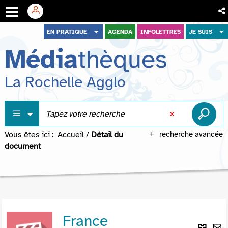
Aller
Aller
Aller
EN PRATIQUE
AGENDA
INFOLETTRES
JE SUIS
au
au
à
Média
thèques
menu
contenu
la
recherche
La Rochelle Agglo
Vous êtes ici :
Accueil
/
Détail du
recherche avancée
document
France
Lie