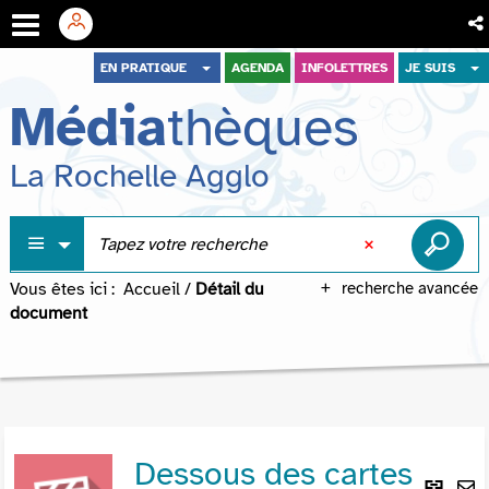
Aller
Aller
Aller
EN PRATIQUE
AGENDA
INFOLETTRES
JE SUIS
au
au
à
Média
thèques
menu
contenu
la
recherche
La Rochelle Agglo
Vous êtes ici :
Accueil
/
Détail du
recherche avancée
document
Dessous des cartes
Lie