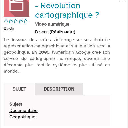
- Révolution
per
En
(Nou
par
cartographique ?
fenê
mai
/5
Vidéo numérique
0
avis
Divers, (Réalisateur)
Le dessous des cartes s'interroge sur ses choix de
représentation cartographique et sur leur lien avec la
géopolitique. En 2005, l'Américain Google crée son
service de cartographie numérique, devenu une
décennie plus tard le système le plus utilisé au
monde.
SUJET
DESCRIPTION
Sujets
Documentaire
Géopolitique