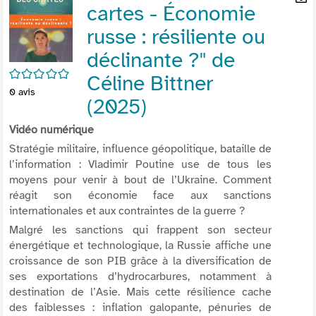
cartes - Économie
per
En
(Nou
par
russe : résiliente ou
fenê
mai
déclinante ?" de
/5
Céline Bittner
0
avis
(2025)
Vidéo numérique
Stratégie militaire, influence géopolitique, bataille de
l’information : Vladimir Poutine use de tous les
moyens pour venir à bout de l’Ukraine. Comment
réagit son économie face aux sanctions
internationales et aux contraintes de la guerre ?
Malgré les sanctions qui frappent son secteur
énergétique et technologique, la Russie affiche une
croissance de son PIB grâce à la diversification de
ses exportations d’hydrocarbures, notamment à
destination de l’Asie. Mais cette résilience cache
des faiblesses : inflation galopante, pénuries de