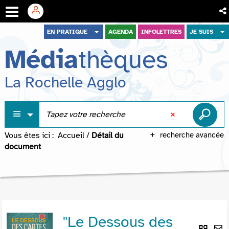
Aller
Aller
Aller
EN PRATIQUE
AGENDA
INFOLETTRES
JE SUIS
au
au
à
Média
thèques
menu
contenu
la
recherche
La Rochelle Agglo
Vous êtes ici :
Accueil
/
Détail du
recherche avancée
document
"Le Dessous des
Lie