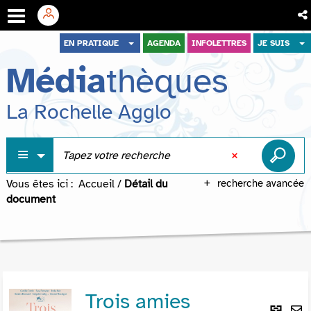
Aller
Aller
Aller
EN PRATIQUE
AGENDA
INFOLETTRES
JE SUIS
au
au
à
Média
thèques
menu
contenu
la
recherche
La Rochelle Agglo
Vous êtes ici :
Accueil
/
Détail du
recherche avancée
document
Trois amies
Lie