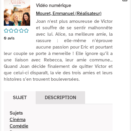
per
Vidéo numérique
En
(Nou
par
Mouret, Emmanuel (Réalisateur)
fenê
mai
Joan n'est plus amoureuse de Victor
et souffre de se sentir malhonnête
/5
avec lui. Alice, sa meilleure amie, la
0
avis
rassure : elle-même n’éprouve
aucune passion pour Eric et pourtant
leur couple se porte à merveille ! Elle ignore qu’il a
une liaison avec Rebecca, leur amie commune...
Quand Joan décide finalement de quitter Victor et
que celui-ci disparaît, la vie des trois amies et leurs
histoires s’en trouvent bouleversées.
SUJET
DESCRIPTION
Sujets
Cinéma
Comédie