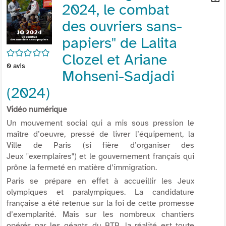
2024, le combat
per
En
(Nou
par
des ouvriers sans-
fenê
mai
papiers" de Lalita
/5
Clozel et Ariane
0
avis
Mohseni-Sadjadi
(2024)
Vidéo numérique
Un mouvement social qui a mis sous pression le
maître d’oeuvre, pressé de livrer l’équipement, la
Ville de Paris (si fière d’organiser des
Jeux "exemplaires") et le gouvernement français qui
prône la fermeté en matière d’immigration.
Paris se prépare en effet à accueillir les Jeux
olympiques et paralympiques. La candidature
française a été retenue sur la foi de cette promesse
d’exemplarité. Mais sur les nombreux chantiers
opérés par les géants du BTP, la réalité est toute