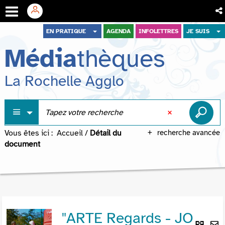
Aller
Aller
Aller
EN PRATIQUE
AGENDA
INFOLETTRES
JE SUIS
au
au
à
Média
thèques
menu
contenu
la
recherche
La Rochelle Agglo
Vous êtes ici :
Accueil
/
Détail du
recherche avancée
document
"ARTE Regards - JO
Lie