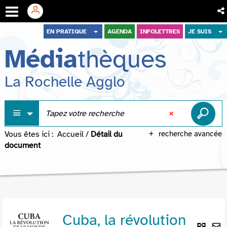
Aller
Aller
Aller
EN PRATIQUE
AGENDA
INFOLETTRES
JE SUIS
au
au
à
Média
thèques
menu
contenu
la
recherche
La Rochelle Agglo
Vous êtes ici :
Accueil
/
Détail du
recherche avancée
document
Cuba, la révolution
Lie