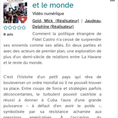
et le monde
per
En
(Nou
par
Vidéo numérique
fenê
mai
Gold, Mick (Réalisateur)
|
Jaudeau,
Delphine (Réalisateur)
/5
Comment la politique étrangère de
0
avis
Fidel Castro n'a cessé de surprendre
ses ennemis comme ses alliés. En deux parties et
avec des acteurs de premier plan, une exploration de
plus d'un demi-siècle de relations entre La Havane
et le reste du monde.
C'est l'histoire d'un petit pays qui rêva de
bouleverser un ordre mondial où il ne pouvait trouver
sa place. Entre coups de force et stratégies parfois
déconcertantes, le turbulent pouvoir castriste a
réussi à donner à Cuba l'aura d'une grande
puissance – à défaut d'en avoir le poids –,
symbolisée par sa résistance acharnée aux
pressions américaines. À l'occasion du