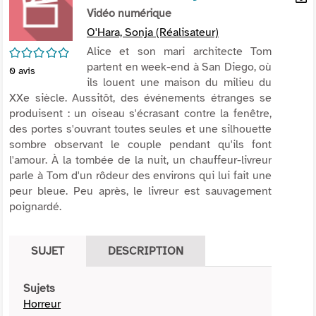
per
Vidéo numérique
En
(Nou
par
O'Hara, Sonja (Réalisateur)
fenê
mai
/5
Alice et son mari architecte Tom
partent en week-end à San Diego, où
0
avis
ils louent une maison du milieu du
XXe siècle. Aussitôt, des événements étranges se
produisent : un oiseau s'écrasant contre la fenêtre,
des portes s'ouvrant toutes seules et une silhouette
sombre observant le couple pendant qu'ils font
l'amour. À la tombée de la nuit, un chauffeur-livreur
parle à Tom d'un rôdeur des environs qui lui fait une
peur bleue. Peu après, le livreur est sauvagement
poignardé.
SUJET
DESCRIPTION
Sujets
Horreur