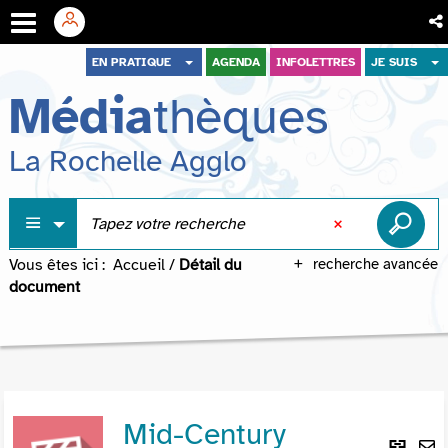
Aller
Aller
Aller
EN PRATIQUE
AGENDA
INFOLETTRES
JE SUIS
au
au
à
Média
thèques
menu
contenu
la
recherche
La Rochelle Agglo
Vous êtes ici :
Accueil
/
Détail du
recherche avancée
document
Mid-Century
Lie