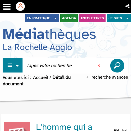
Aller
Aller
Aller
EN PRATIQUE
AGENDA
INFOLETTRES
JE SUIS
au
au
à
Média
thèques
menu
contenu
la
recherche
La Rochelle Agglo
Vous êtes ici :
Accueil
/
Détail du
recherche avancée
document
L'homme qui a
Lie