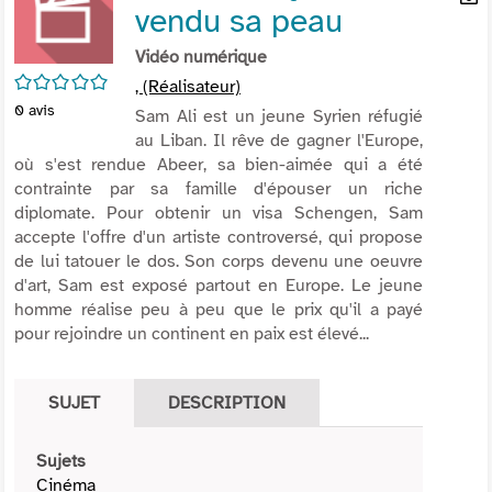
vendu sa peau
per
En
(Nou
par
Vidéo numérique
fenê
mai
/5
, (Réalisateur)
0
avis
Sam Ali est un jeune Syrien réfugié
au Liban. Il rêve de gagner l'Europe,
où s'est rendue Abeer, sa bien-aimée qui a été
contrainte par sa famille d'épouser un riche
diplomate. Pour obtenir un visa Schengen, Sam
accepte l'offre d'un artiste controversé, qui propose
de lui tatouer le dos. Son corps devenu une oeuvre
d'art, Sam est exposé partout en Europe. Le jeune
homme réalise peu à peu que le prix qu'il a payé
pour rejoindre un continent en paix est élevé...
SUJET
DESCRIPTION
Sujets
Cinéma