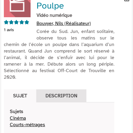
Poulpe
per
En
(Nou
par
Vidéo numérique
fenê
mai
5/5
Bouvyer, Nils (Réalisateur)
1
avis
Corée du Sud. Jun, enfant solitaire,
observe tous les matins sur le
chemin de l’école un poulpe dans l’aquarium d’un
restaurant. Quand Jun comprend le sort réservé à
l’animal, il décide de s’enfuir avec lui pour le
ramener à la mer. Débute alors un long périple.
Sélectionné au festival Off-Court de Trouville en
2020.
SUJET
DESCRIPTION
Sujets
Cinéma
Courts-métrages