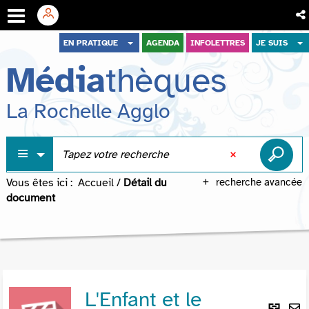
Aller
Aller
Aller
EN PRATIQUE
AGENDA
INFOLETTRES
JE SUIS
au
au
à
Média
thèques
menu
contenu
la
recherche
La Rochelle Agglo
Vous êtes ici :
Accueil
/
Détail du
recherche avancée
document
L'Enfant et le
Lie