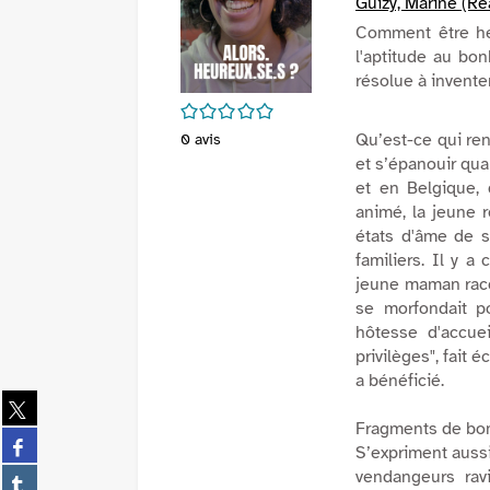
Guizy, Marine (Ré
Comment être h
l'aptitude au bon
résolue à inventer
/5
Qu’est-ce qui ren
0
avis
et s’épanouir qua
et en Belgique, 
animé, la jeune r
états d'âme de s
familiers. Il y a
jeune maman raco
se morfondait po
hôtesse d'accue
privilèges
", fait 
a bénéficié.
Partager
sur
Fragments de bo
Partager
twitter
S’expriment aussi
sur
(Nouvelle
Partager
vendangeurs rav
facebook