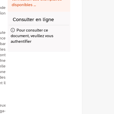
fenêtre)
mail
disponibles ...
nde
tion
Consulter en ligne
Pour consulter ce
oute
document, veuillez vous
ance
authentifier
bar
 les
ont
Une
elle
une
des
t il
deux
ga-