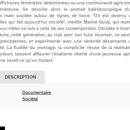
 affichistes féministes déterminées ou une communauté agricol
énéreuse. Se dessine alors le portrait kaléidoscopique d'
le mais soudée autour de lignes de force. "
On est devenu 
és qui fait aujourd'hui société
", médite Marine Guizy, qui rep
 pour mêler sa voix à celle de ses contemporains. Décidée à inve
uire, cette génération, au clair avec son futur incertain, se veu
s précédentes, et expérimente avec une sérénité désarmante 
té. La fluidité du montage, la complicité rieuse de la réalisat
uteurs laissent affleurer l'exaltante liberté d'une jeunesse ap
 ne serait-ce qu'un instant.
DESCRIPTION
Documentaire
Société