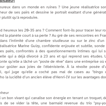
alisateur)
eureux
dans un monde en ruines ? Une jeune réalisatrice so
heur de ses pairs et dessine le portrait exaltant d'une généra
 plutôt qu'à reproduire.
d heureux les 20-35 ans ? Comment font-ils pour tracer leur r
nd la planète court à sa perte ? Au gré de ses rencontres en Fr
dans l'intimité d'une chambre studieuse ou sur le zinc d'un 
éalisatrice Marine Guizy, confidente enjouée et subtile, sonde
es pairs, confrontés à des questionnements intimes qui lui s
 celle qui a déjà divorcé à 23 ans et qui reprend ses études
.
nte qu'elle a lâché un "
poste de rêve
" dans une entreprise où 
ur goûter aux joies de l'ébénisterie. À la révolte posée d’
il, qui juge qu'elle a coché pas mal de cases au "
bingo 
écho la lucidité d’un ancien élève d'Henri-IV sur les avantages don
nheur
 un bon vivant qui canalise son énergie en tenant un troquet, 
is de se vider la tête, une barmaid revenue du trio "psy-yo