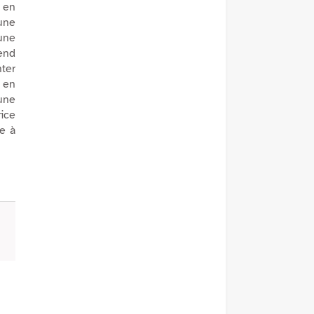
e en
une
une
rend
nter
t en
une
rice
te à