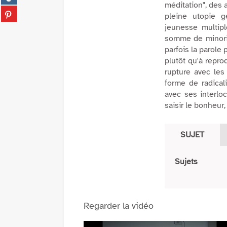
fenêtre)
sur
méditation", des
(Nouvelle
Partager
tumblr
pleine utopie g
fenêtre)
sur
(Nouvelle
jeunesse multip
pinterest
fenêtre)
somme de minorit
(Nouvelle
parfois la parole
fenêtre)
plutôt qu'à reprod
rupture avec le
forme de radicali
avec ses interloc
saisir le bonheur,
SUJET
Sujets
Regarder la vidéo