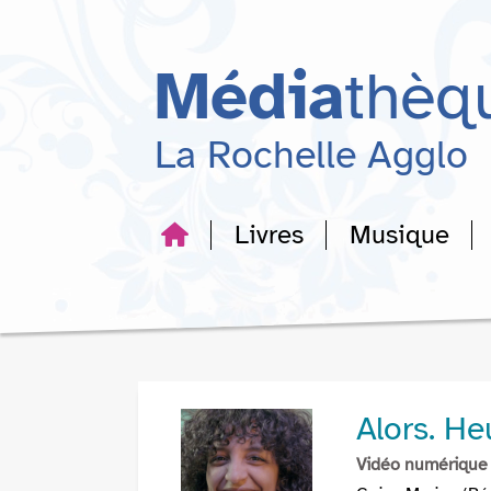
Aller
Aller
Aller
au
au
à
menu
contenu
la
Média
thèq
recherche
La Rochelle Agglo
Livres
Musique
Alors. He
Vidéo numérique