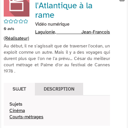
l'Atlantique à la
per
En
(Nou
par
rame
fenê
mai
/5
Vidéo numérique
0
avis
Laguionie, Jean-François
(Réalisateur)
Au début, il ne s'agissait que de traverser l'océan, un
exploit comme un autre. Mais il y a des voyages qui
durent plus que l'on ne l'a prévu... César du meilleur
court métrage et Palme d'or au festival de Cannes
1978 .
SUJET
DESCRIPTION
Sujets
Cinéma
Courts-métrages