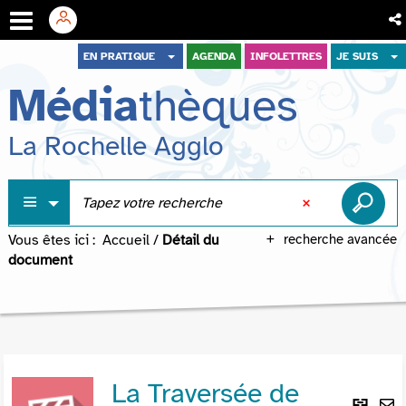
Aller
Aller
Aller
EN PRATIQUE
AGENDA
INFOLETTRES
JE SUIS
au
au
à
Média
thèques
menu
contenu
la
recherche
La Rochelle Agglo
Vous êtes ici :
Accueil
/
Détail du
recherche avancée
document
La Traversée de
Lie