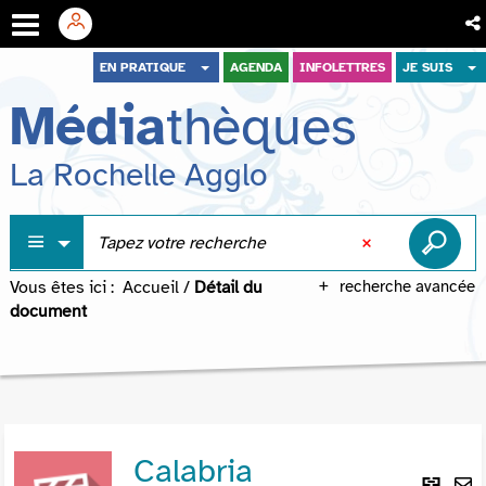
Aller
Aller
Aller
EN PRATIQUE
AGENDA
INFOLETTRES
JE SUIS
au
au
à
Média
thèques
menu
contenu
la
recherche
La Rochelle Agglo
Vous êtes ici :
Accueil
/
Détail du
recherche avancée
document
Calabria
Lie