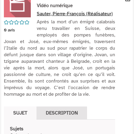
per
Vidéo numérique
En
(Nou
par
Sauter, Pierre-François (Réalisateur)
fenê
mai
/5
Après la mort d’un émigré calabrais
venu travailler en Suisse, deux
0
avis
employés des pompes funèbres,
Jovan et José, eux-mêmes émigrés, traversent
l’Italie du nord au sud pour rapatrier le corps du
défunt jusque dans son village d’origine. Jovan, un
tzigane auparavant chanteur à Belgrade, croit en la
vie après la mort, alors que José, un portugais
passionné de culture, ne croit qu’en ce qu’il voit.
Ensemble, ils sont confrontés aux surprises et aux
imprévus du voyage. C’est l’occasion de rendre
hommage au mort et de profiter de la vie.
SUJET
DESCRIPTION
Sujets