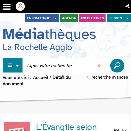
Aller
Aller
Aller
EN PRATIQUE
AGENDA
INFOLETTRES
JE SUIS
au
au
à
Média
thèques
menu
contenu
la
recherche
La Rochelle Agglo
Vous êtes ici :
Accueil
/
Détail du
recherche avancée
document
L'Évangile selon
Lie