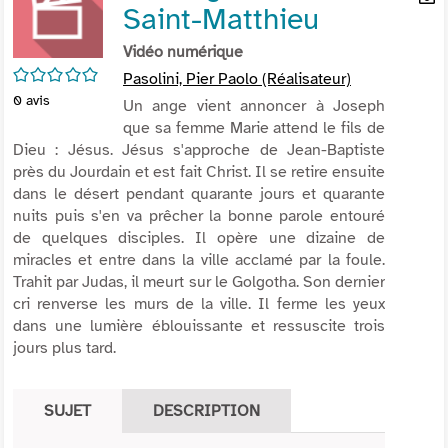
Saint-Matthieu
per
En
(Nou
par
Vidéo numérique
fenê
mai
/5
Pasolini, Pier Paolo (Réalisateur)
0
avis
Un ange vient annoncer à Joseph
que sa femme Marie attend le fils de
Dieu : Jésus. Jésus s'approche de Jean-Baptiste
près du Jourdain et est fait Christ. Il se retire ensuite
dans le désert pendant quarante jours et quarante
nuits puis s'en va prêcher la bonne parole entouré
de quelques disciples. Il opère une dizaine de
miracles et entre dans la ville acclamé par la foule.
Trahit par Judas, il meurt sur le Golgotha. Son dernier
cri renverse les murs de la ville. Il ferme les yeux
dans une lumière éblouissante et ressuscite trois
jours plus tard.
SUJET
DESCRIPTION