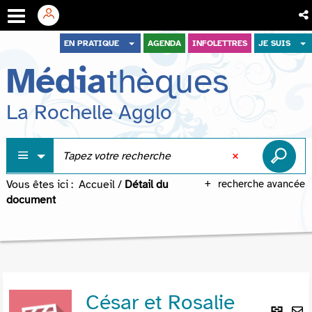
Aller
Aller
Aller
EN PRATIQUE
AGENDA
INFOLETTRES
JE SUIS
au
au
à
Média
thèques
menu
contenu
la
recherche
La Rochelle Agglo
Vous êtes ici :
Accueil
/
Détail du
recherche avancée
document
César et Rosalie
Lie