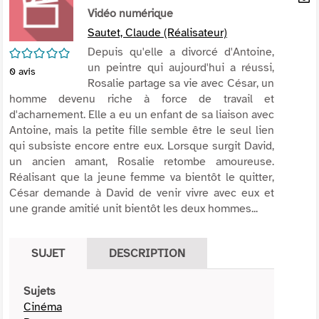
per
Vidéo numérique
En
(Nou
par
Sautet, Claude (Réalisateur)
fenê
mai
/5
Depuis qu'elle a divorcé d'Antoine,
un peintre qui aujourd'hui a réussi,
0
avis
Rosalie partage sa vie avec César, un
homme devenu riche à force de travail et
d'acharnement. Elle a eu un enfant de sa liaison avec
Antoine, mais la petite fille semble être le seul lien
qui subsiste encore entre eux. Lorsque surgit David,
un ancien amant, Rosalie retombe amoureuse.
Réalisant que la jeune femme va bientôt le quitter,
César demande à David de venir vivre avec eux et
une grande amitié unit bientôt les deux hommes...
SUJET
DESCRIPTION
Sujets
Cinéma