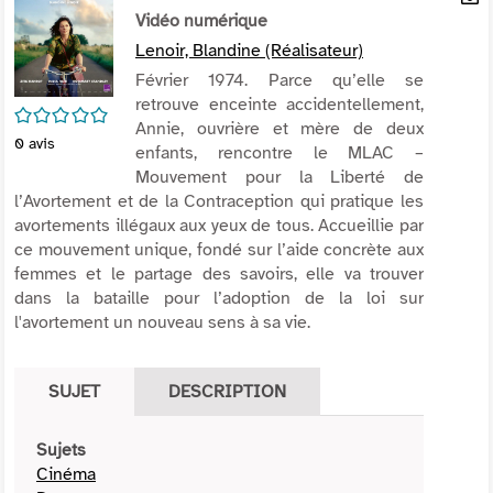
per
Vidéo numérique
En
(Nou
par
Lenoir, Blandine (Réalisateur)
fenê
mai
Février 1974. Parce qu’elle se
retrouve enceinte accidentellement,
/5
Annie, ouvrière et mère de deux
0
avis
enfants, rencontre le MLAC –
Mouvement pour la Liberté de
l’Avortement et de la Contraception qui pratique les
avortements illégaux aux yeux de tous. Accueillie par
ce mouvement unique, fondé sur l’aide concrète aux
femmes et le partage des savoirs, elle va trouver
dans la bataille pour l’adoption de la loi sur
l'avortement un nouveau sens à sa vie.
SUJET
DESCRIPTION
Sujets
Cinéma