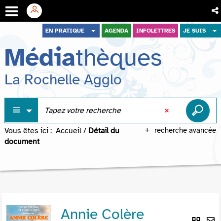
Aller
Aller
Aller
EN PRATIQUE
AGENDA
INFOLETTRES
JE SUIS
au
au
à
Média
thèques
menu
contenu
la
recherche
La Rochelle Agglo
Vous êtes ici :
Accueil
/
Détail du
recherche avancée
document
Annie Colère
Lie