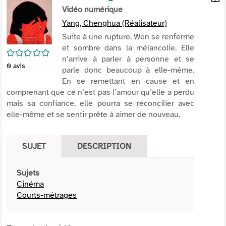
per
Vidéo numérique
En
(Nou
par
Yang, Chenghua (Réalisateur)
fenê
mai
Suite à une rupture, Wen se renferme
et sombre dans la mélancolie. Elle
/5
n’arrive à parler à personne et se
0
avis
parle donc beaucoup à elle-même.
En se remettant en cause et en
comprenant que ce n’est pas l’amour qu’elle a perdu
mais sa confiance, elle pourra se réconcilier avec
elle-même et se sentir prête à aimer de nouveau.
SUJET
DESCRIPTION
Sujets
Cinéma
Courts-métrages