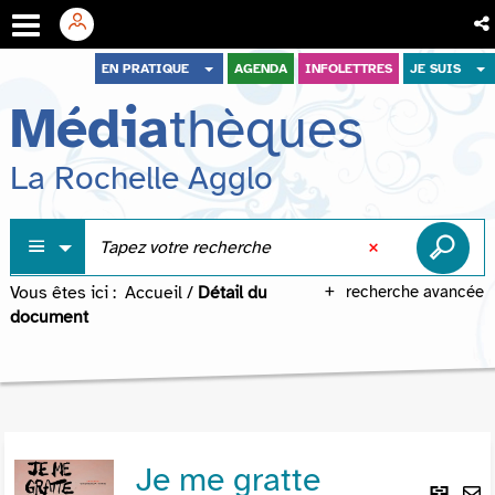
Aller
Aller
Aller
EN PRATIQUE
AGENDA
INFOLETTRES
JE SUIS
au
au
à
Média
thèques
menu
contenu
la
recherche
La Rochelle Agglo
Vous êtes ici :
Accueil
/
Détail du
recherche avancée
document
Je me gratte
Lie