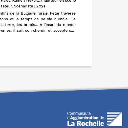
 Kalev, Kamen (1975-....). Metteur en scène
isateur. Scénariste | 2021
fins de la Bulgarie rurale, Petar traverse
isons et le temps de sa vie humble : le
, la terre, les brebis... A l'écart du monde
mmes, il suit son chemin et accepte son
sans regret. Pour son nouveau...