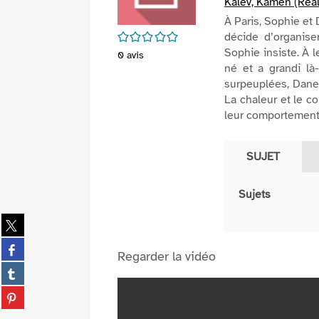
Kalev, Kamen (Réal
À Paris, Sophie et 
/5
décide d’organise
Sophie insiste. À l
0
avis
né et a grandi là
surpeuplées, Danee
La chaleur et le c
leur comportement.
SUJET
Sujets
Partager
sur
Partager
twitter
Regarder la vidéo
sur
(Nouvelle
Partager
facebook
fenêtre)
sur
(Nouvelle
Partager
tumblr
fenêtre)
sur
(Nouvelle