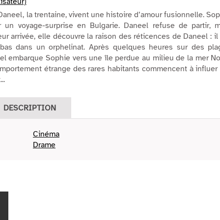
isateur)
Daneel, la trentaine, vivent une histoire d’amour fusionnelle. So
r un voyage-surprise en Bulgarie. Daneel refuse de partir, m
eur arrivée, elle découvre la raison des réticences de Daneel : il
-bas dans un orphelinat. Après quelques heures sur des pla
l embarque Sophie vers une île perdue au milieu de la mer No
omportement étrange des rares habitants commencent à influer
..
DESCRIPTION
Cinéma
Drame