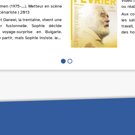
Vidéo |
amen (1975-....). Metteur en scène
ou réal
Scénariste | 2013
Aux con
t Daneel, la trentaine, vivent une
les sa
ur fusionnelle. Sophie décide
travail
 voyage-surprise en Bulgarie.
des ho
 partir, mais Sophie insiste. leur
destin 
ouvre la raison des ré...