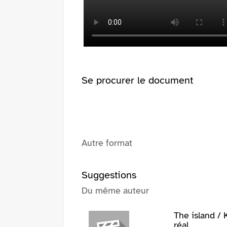
pinterest
fenêtre)
(Nouvelle
fenêtre)
Se procurer le document
Autre format
Suggestions
Du même auteur
The island / 
réal.