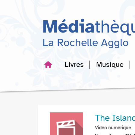
Aller
Aller
Aller
au
au
à
menu
contenu
la
Média
thèq
recherche
La Rochelle Agglo
Livres
Musique
The Islan
Vidéo numérique