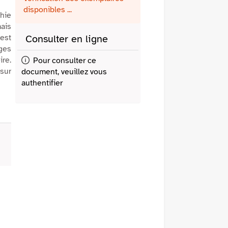
fenêtre)
mail
disponibles ...
phie
ais
 est
Consulter en ligne
ges
ire.
Pour consulter ce
 sur
document, veuillez vous
authentifier