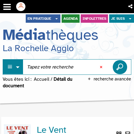
Aller
Aller
Aller
EN PRATIQUE
AGENDA
INFOLETTRES
JE SUIS
au
au
à
Média
thèques
menu
contenu
la
recherche
La Rochelle Agglo
Vous êtes ici :
Accueil
/
Détail du
recherche avancée
document
Le Vent
Lie