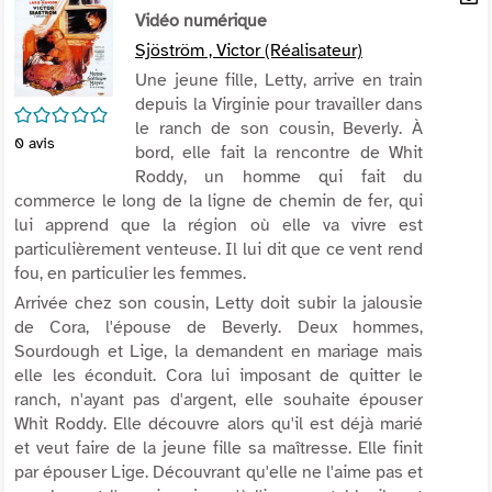
per
Vidéo numérique
En
(Nou
par
Sjöström , Victor (Réalisateur)
fenê
mai
Une jeune fille, Letty, arrive en train
depuis la Virginie pour travailler dans
/5
le ranch de son cousin, Beverly. À
0
avis
bord, elle fait la rencontre de Whit
Roddy, un homme qui fait du
commerce le long de la ligne de chemin de fer, qui
lui apprend que la région où elle va vivre est
particulièrement venteuse. Il lui dit que ce vent rend
fou, en particulier les femmes.
Arrivée chez son cousin, Letty doit subir la jalousie
de Cora, l'épouse de Beverly. Deux hommes,
Sourdough et Lige, la demandent en mariage mais
elle les éconduit. Cora lui imposant de quitter le
ranch, n'ayant pas d'argent, elle souhaite épouser
Whit Roddy. Elle découvre alors qu'il est déjà marié
et veut faire de la jeune fille sa maîtresse. Elle finit
par épouser Lige. Découvrant qu'elle ne l'aime pas et