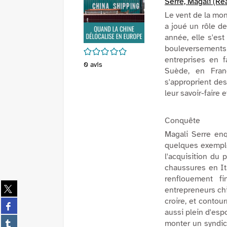
Serre, Magali (Réa
Le vent de la mon
a joué un rôle de
année, elle s'es
bouleversements
/5
entreprises en f
0
avis
Suède, en Fran
s'approprient de
leur savoir-faire 
Conquête
Magali Serre en
quelques exemple
l'acquisition du 
chaussures en Ita
renflouement f
Partager
entrepreneurs chi
sur
croire, et contou
Partager
twitter
aussi plein d'espo
sur
(Nouvelle
Partager
monter un syndica
facebook