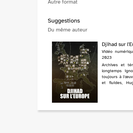
Autre format
Suggestions
Du même auteur
Djihad sur l'
Vidéo numérique
2023
Archives et tém
longtemps igno
toujours à l’œuv
et fluides, H
retracent en pr
hi...