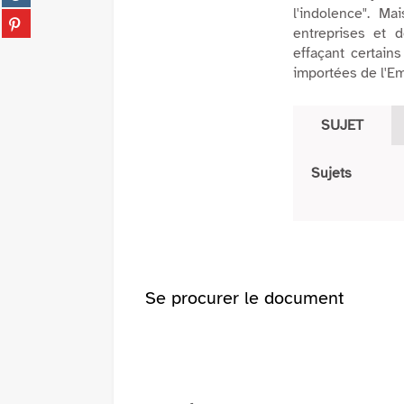
fenêtre)
sur
l'indolence". M
(Nouvelle
Partager
tumblr
entreprises et 
fenêtre)
sur
(Nouvelle
effaçant certains
pinterest
fenêtre)
importées de l'Em
(Nouvelle
fenêtre)
SUJET
Sujets
Se procurer le document