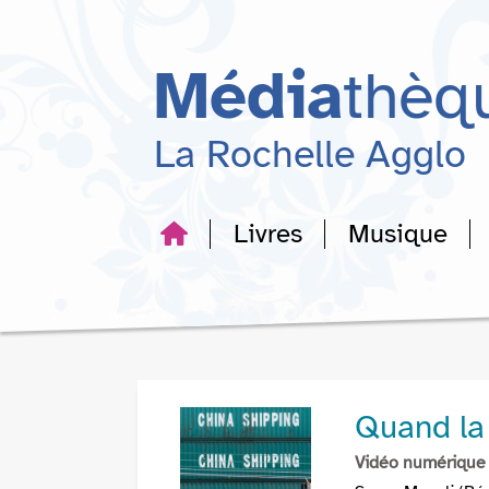
Aller
Aller
Aller
au
au
à
menu
contenu
la
Média
thèq
recherche
La Rochelle Agglo
Livres
Musique
Quand la
Vidéo numérique