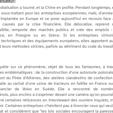
lisateur)
dialisation a tourné, et la Chine en profite. Pendant longtemps, 
 sous-traitant pour les entreprises européennes, mais, d'anné
t implantée en Europe et se pose aujourd'hui en recours face
 causés par la crise financière. Elle délocalise, reprend 
aillite, remporte des marchés publics et crée des emplois :
ce, en Pologne ou en Grèce. Si les entreprises chinoi
s techniques et des équipements européens, elles apportent a
et leurs méthodes strictes, parfois au détriment du code du travail
quête sur ce phénomène, objet de tous les fantasmes, à trav
s emblématiques : de la construction d'une autoroute polonai
port du Pirée d'Athènes, des ateliers clandestins de confectio
lie au rachat d'une usine de tracteurs en faillite en France o
inancier de Volvo en Suède. Elle a rencontré de nombr
nois, plus enclins à s'exprimer devant une caméra qu'on pourrai
rné certaines réticences en interviewant des ouvriers inquiets, 
ir. Certaines entreprises n'hésitent pas à licencier ceux qui veu
t et considèrent que "les lois sociales encouragent la paress