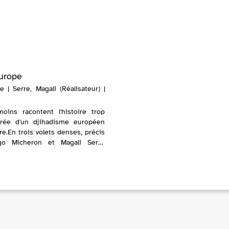
Europe
 | Serre, Magali (Réalisateur) |
oins racontent l'histoire trop
rée d'un djihadisme européen
re.En trois volets denses, précis
ugo Micheron et Magali Serre
ofondeur quatre décennies d'une