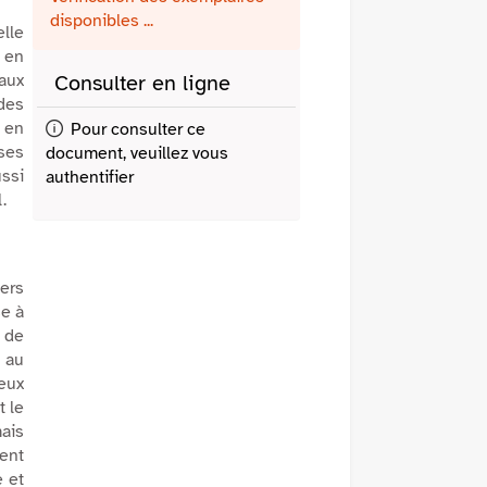
fenêtre)
mail
disponibles ...
elle
e en
 aux
Consulter en ligne
des
 en
Pour consulter ce
ses
document, veuillez vous
ussi
authentifier
.
ers
se à
n de
u au
eux
t le
mais
lent
e et