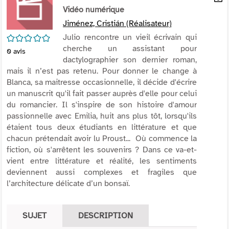
per
Vidéo numérique
En
(Nou
par
Jiménez, Cristián (Réalisateur)
fenê
mai
/5
Julio rencontre un vieil écrivain qui
cherche un assistant pour
0
avis
dactylographier son dernier roman,
mais il n’est pas retenu. Pour donner le change à
Blanca, sa maitresse occasionnelle, il décide d'écrire
un manuscrit qu'il fait passer auprès d'elle pour celui
du romancier. Il s'inspire de son histoire d'amour
passionnelle avec Emilia, huit ans plus tôt, lorsqu'ils
étaient tous deux étudiants en littérature et que
chacun prétendait avoir lu Proust... Où commence la
fiction, où s'arrêtent les souvenirs ? Dans ce va-et-
vient entre littérature et réalité, les sentiments
deviennent aussi complexes et fragiles que
l’architecture délicate d’un bonsaï.
SUJET
DESCRIPTION