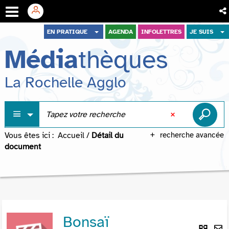
Aller
Aller
Aller
EN PRATIQUE
AGENDA
INFOLETTRES
JE SUIS
au
au
à
Média
thèques
menu
contenu
la
recherche
La Rochelle Agglo
Vous êtes ici :
Accueil
/
Détail du
recherche avancée
document
Bonsaï
Lie