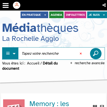
Aller
Aller
Aller
EN PRATIQUE
AGENDA
INFOLETTRES
JE SUIS
au
au
à
Média
thèques
menu
contenu
la
recherche
La Rochelle Agglo
Vous êtes ici :
Accueil
/
Détail du
recherche avancée
document
Memory : les
Lie