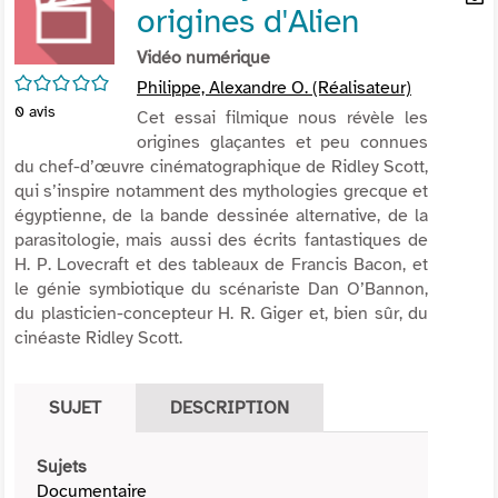
origines d'Alien
per
En
(Nou
par
Vidéo numérique
fenê
mai
/5
Philippe, Alexandre O. (Réalisateur)
0
avis
Cet essai filmique nous révèle les
origines glaçantes et peu connues
du chef-d’œuvre cinématographique de Ridley Scott,
qui s’inspire notamment des mythologies grecque et
égyptienne, de la bande dessinée alternative, de la
parasitologie, mais aussi des écrits fantastiques de
H. P. Lovecraft et des tableaux de Francis Bacon, et
le génie symbiotique du scénariste Dan O’Bannon,
du plasticien-concepteur H. R. Giger et, bien sûr, du
cinéaste Ridley Scott.
SUJET
DESCRIPTION
Sujets
Documentaire