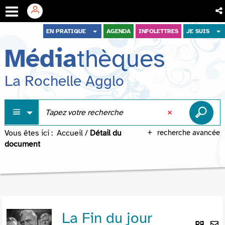
Aller
Aller
Aller
EN PRATIQUE
AGENDA
INFOLETTRES
JE SUIS
au
au
à
Média
thèques
menu
contenu
la
recherche
La Rochelle Agglo
Vous êtes ici :
Accueil
/
Détail du
recherche avancée
document
La Fin du jour
Lie