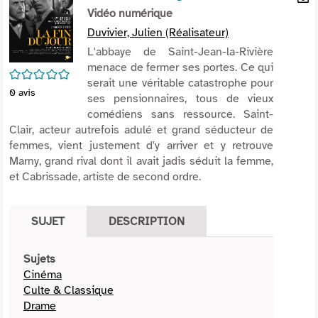
per
Vidéo numérique
En
(Nou
par
Duvivier, Julien (Réalisateur)
fenê
mai
L'abbaye de Saint-Jean-la-Rivière
menace de fermer ses portes. Ce qui
/5
serait une véritable catastrophe pour
0
avis
ses pensionnaires, tous de vieux
comédiens sans ressource. Saint-
Clair, acteur autrefois adulé et grand séducteur de
femmes, vient justement d'y arriver et y retrouve
Marny, grand rival dont il avait jadis séduit la femme,
et Cabrissade, artiste de second ordre.
SUJET
DESCRIPTION
Sujets
Cinéma
Culte & Classique
Drame