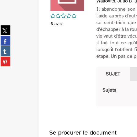
Wallovits, Julio D. 
Il abandonne son a
/5
l'aide auprès d'autr
se sent bien que 
0
avis
Partager
d'échapper à la rou
sur
vie vaut d'être véc
Partager
twitter
il fait tout ce qu
sur
(Nouvelle
Partager
lorsqu'il l'obtient
facebook
fenêtre)
sur
étape. Un pas de pl
(Nouvelle
Partager
tumblr
fenêtre)
sur
(Nouvelle
pinterest
SUJET
fenêtre)
(Nouvelle
fenêtre)
Sujets
Se procurer le document