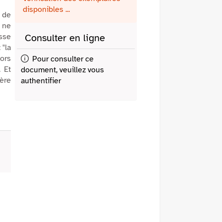
fenêtre)
mail
disponibles ...
e de
l ne
sse
Consulter en ligne
 "la
lors
Pour consulter ce
. Et
document, veuillez vous
ière
authentifier