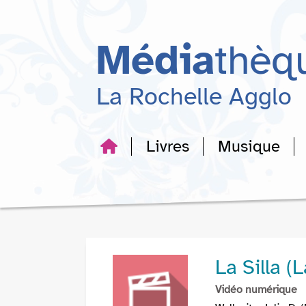
Aller
Aller
Aller
au
au
à
menu
contenu
la
Média
thèq
recherche
La Rochelle Agglo
Livres
Musique
La Silla (
Vidéo numérique