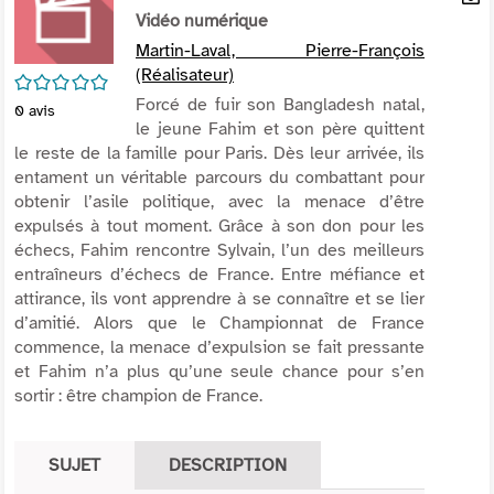
per
Vidéo numérique
En
(Nou
par
Martin-Laval, Pierre-François
fenê
mai
(Réalisateur)
/5
Forcé de fuir son Bangladesh natal,
0
avis
le jeune Fahim et son père quittent
le reste de la famille pour Paris. Dès leur arrivée, ils
entament un véritable parcours du combattant pour
obtenir l’asile politique, avec la menace d’être
expulsés à tout moment. Grâce à son don pour les
échecs, Fahim rencontre Sylvain, l’un des meilleurs
entraîneurs d’échecs de France. Entre méfiance et
attirance, ils vont apprendre à se connaître et se lier
d’amitié. Alors que le Championnat de France
commence, la menace d’expulsion se fait pressante
et Fahim n’a plus qu’une seule chance pour s’en
sortir : être champion de France.
SUJET
DESCRIPTION