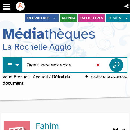
Aller
Aller
Aller
EN PRATIQUE
AGENDA
INFOLETTRES
JE SUIS
au
au
à
Média
thèques
menu
contenu
la
recherche
La Rochelle Agglo
Vous êtes ici :
Accueil
/
Détail du
recherche avancée
document
Fahim
Lie