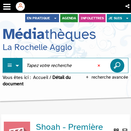
Aller
Aller
Aller
EN PRATIQUE
AGENDA
INFOLETTRES
JE SUIS
au
au
à
Média
thèques
menu
contenu
la
recherche
La Rochelle Agglo
Vous êtes ici :
Accueil
/
Détail du
recherche avancée
document
Shoah - Première
Lie