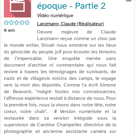
époque - Partie 2
per
En
(Nou
par
Vidéo numérique
fenê
mai
/5
Lanzmann, Claude (Réalisateur)
0
avis
Oeuvre majeure de Claude
Lanzmann reçue comme un choc par
le monde entier, Shoah nous emmène sur les lieux
du génocide du peuple juif pour écouter les témoins
de l'impensable. Une enquête menée sans
document d'archive ni commentaire qui nous fait
revivre à travers les témoignages de survivants, de
nazis et de villageois voisins des camps, le voyage
vers la mort des déportés. Comme l'a écrit Simone
de Beauvoir, "malgré toutes nos connaissances,
l'affreuse expérience restait à distance de nous. Pour
la première fois, nous la vivons dans notre tête, notre
coeur, notre chair". # Version numérisée et la
restaurée dans sa version intégrale sous la
supervision de Caroline Champetier, directrice de la
photographie et ancienne assistante caméra sur