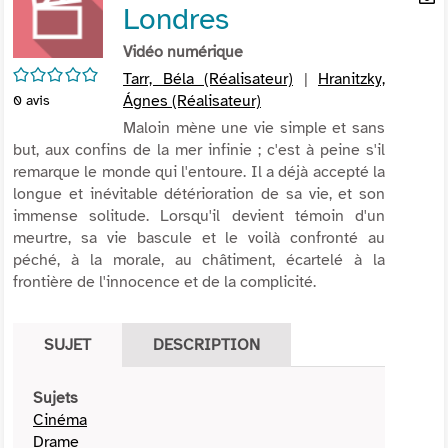
Londres
per
En
(Nou
par
Vidéo numérique
fenê
mai
/5
Tarr, Béla (Réalisateur)
|
Hranitzky,
Ágnes (Réalisateur)
0
avis
Maloin mène une vie simple et sans
but, aux confins de la mer infinie ; c'est à peine s'il
remarque le monde qui l'entoure. Il a déjà accepté la
longue et inévitable détérioration de sa vie, et son
immense solitude. Lorsqu'il devient témoin d'un
meurtre, sa vie bascule et le voilà confronté au
péché, à la morale, au châtiment, écartelé à la
frontière de l'innocence et de la complicité.
SUJET
DESCRIPTION
Sujets
Cinéma
Drame