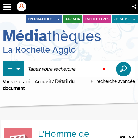
Aller
Aller
Aller
EN PRATIQUE
AGENDA
INFOLETTRES
JE SUIS
au
au
à
Média
thèques
menu
contenu
la
recherche
La Rochelle Agglo
Vous êtes ici :
Accueil
/
Détail du
recherche avancée
document
L'Homme de
Lie