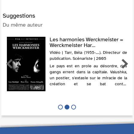
Suggestions
Du même auteur
Les harmonies Werckmeister =
Werckmeister Har...
Vidéo | Tarr, Béla (1955-....). Directeur de
publication. Scénariste | 2005
Le pays est en proie au désordre, des
gangs errent dans la capitale. Valushka,
un postier, s'extasie sur le miracle de la
création et se bat contre
l'obscurantisme. Dans un café, il tente
d'entraîner les clients ivres dans ses
vis...